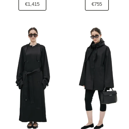
€1,415
€755