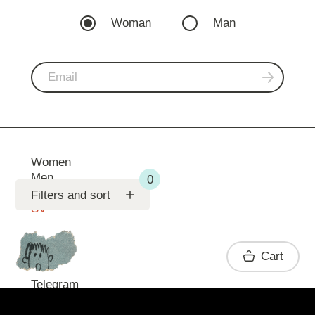
Woman
Man
Women
Men
Support
Filters and sort
SV
Contact
Cart
Telegram