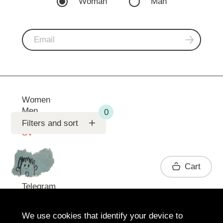
Woman
Man
Women
Men
Support
Filters and sort
SV
Contact
Cart
Telegram
We use cookies that identify your device to