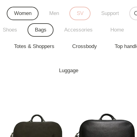
Women
Men
SV
Support
Shoes
Bags
Accessories
Home
Totes & Shoppers
Crossbody
Top handl
Luggage