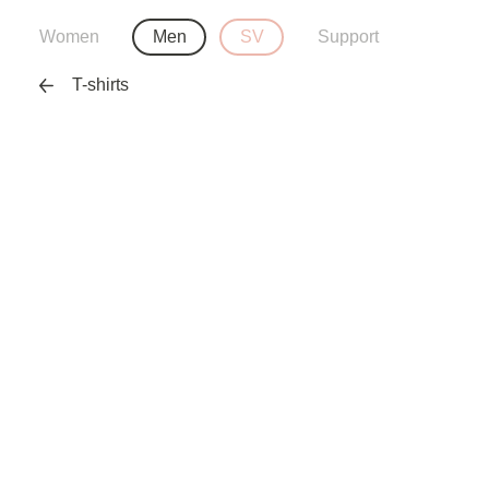
Women
Men
SV
Support
T-shirts