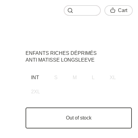
Cart
Cart
ENFANTS RICHES DÉPRIMÉS
ANTI MATISSE LONGSLEEVE
INT
S
M
L
XL
2XL
Out of stock